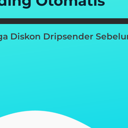
lding Otomatis
a Diskon Dripsender Sebelu