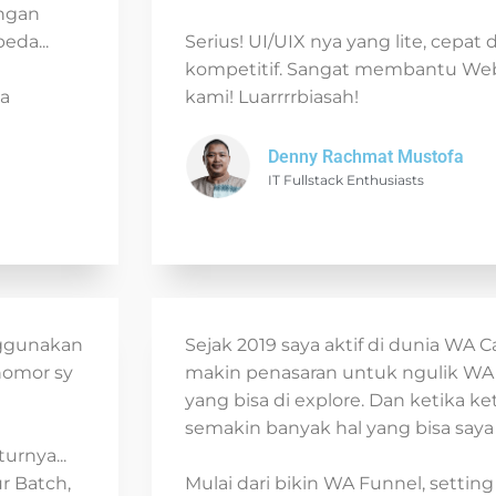
ingan
eda...
Serius! UI/UIX nya yang lite, cepat
kompetitif. Sangat membantu Web
sa
kami! Luarrrrbiasah!
Denny Rachmat Mustofa
IT Fullstack Enthusiasts
nggunakan
Sejak 2019 saya aktif di dunia WA 
 nomor sy
makin penasaran untuk ngulik WA
yang bisa di explore. Dan ketika
semakin banyak hal yang bisa saya
urnya...
ur Batch,
Mulai dari bikin WA Funnel, settin