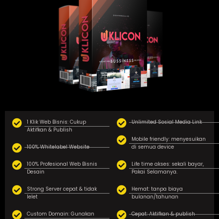
1 Klik Web Bisnis: Cukup
Unlimited Sosial Media Link
Aktifkan & Publish
Mobile friendly: menyesuikan
100% Whitelabel Website
di semua device
100% Profesional Web Bisnis
Life time akses: sekali bayar,
Desain
Pakai Selamanya.
Strong Server cepat & tidak
Hemat: tanpa biaya
lelet
bulanan/tahunan
Custom Domain: Gunakan
Cepat: Aktifkan & publish