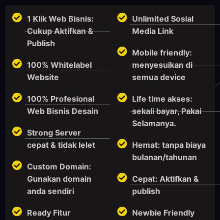
1 Klik Web Bisnis:
Unlimited Sosial
Cukup Aktifkan &
Media Link
Publish
Mobile friendly:
100% Whitelabel
menyesuikan di
Website
semua device
100% Profesional
Life time akses:
Web Bisnis Desain
sekali bayar, Pakai
Selamanya.
Strong Server
cepat & tidak lelet
Hemat: tanpa biaya
bulanan/tahunan
Custom Domain:
Gunakan domain
Cepat: Aktifkan &
anda sendiri
publish
Ready Fitur
Newbie Friendly