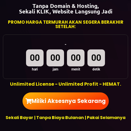
Tanpa Domain & Hosting,
Sekali KLIK, Website Langsung Jadi
PROMO HARGA TERMURAH AKAN SEGERA BERAKHIR
SETELAH:
-
00
00
00
00
hari
jam
menit
detik
Unlimited License - Unlimited Profit -
HEMAT.
Miliki Aksesnya Sekarang
Sekali Bayar | Tanpa Biaya Bulanan | Pakai Selamanya