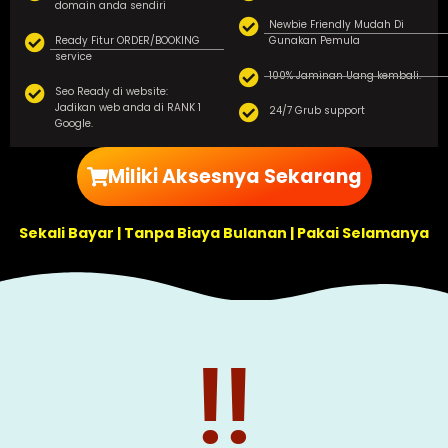
domain anda sendiri
Newbie Friendly Mudah Di
Ready Fitur ORDER/BOOKING
Gunakan Pemula
service
100% Jaminan Uang kembali.
Seo Ready di website:
Jadikan web anda di RANK 1
24/7 Grub support
Google.
Miliki Aksesnya Sekarang
Sekali Bayar | Tanpa Biaya Bulanan | Pakai Selamanya
!!