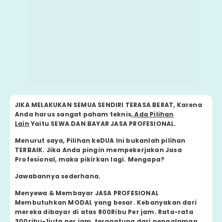
JIKA MELAKUKAN SEMUA SENDIRI TERASA BERAT,
Karena
Anda harus sangat paham teknis,
Ada Pilihan
Lain
Yaitu
SEWA DAN BAYAR JASA PROFESIONAL.
Menurut saya, Pilihan keDUA Ini bukanlah pilihan
TERBAIK. Jika Anda pingin mempekerjakan Jasa
Profesional,
maka pikirkan lagi. Mengapa?
Jawabannya sederhana.
Menyewa & Membayar JASA PROFESIONAL
Membutuhkan MODAL yang besar. Kebanyakan dari
mereka di
bayar di atas 800Ribu Per jam.
Rata-rata
300ribu-1juta per jam,
tergantung dari pengalaman