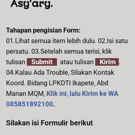
Asy'ary.
Tahapan pengisian Form:
01.Lihat semua item lebih dulu. 02.Isi satu
persatu. 03.Setelah semua terisi, klik
tulisan
Submit
atau tulisan
Kirim
.
04.Kalau Ada Trouble, Silakan Kontak
Koord. Bidang LPKDTI Ikapete, Abd
Manan MQM,
Klik ini, lalu Kirim ke WA
085851892100
.
Silakan isi Formulir berikut