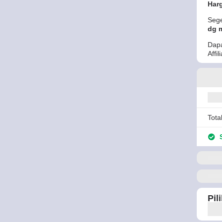
Harg
Sege
dg 
Dapa
Affi
Tota
S
Pil