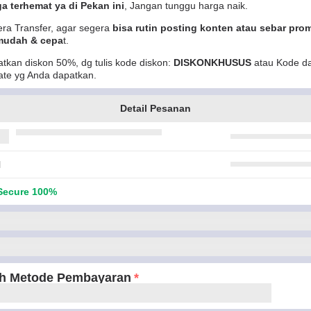
a terhemat ya di Pekan ini
, Jangan tunggu harga naik.
ra Transfer, agar segera
bisa rutin posting konten atau sebar pro
mudah & cepa
t.
tkan diskon 50%, dg tulis kode diskon:
DISKONKHUSUS
atau Kode da
liate yg Anda dapatkan.
Detail Pesanan
l
ecure 100%
ih Metode Pembayaran