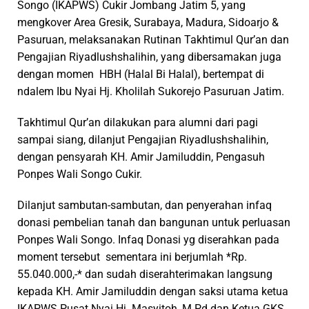
Songo (IKAPWS) Cukir Jombang Jatim 5, yang
mengkover Area Gresik, Surabaya, Madura, Sidoarjo &
Pasuruan, melaksanakan Rutinan Takhtimul Qur’an dan
Pengajian Riyadlushshalihin, yang dibersamakan juga
dengan momen HBH (Halal Bi Halal), bertempat di
ndalem Ibu Nyai Hj. Kholilah Sukorejo Pasuruan Jatim.
Takhtimul Qur’an dilakukan para alumni dari pagi
sampai siang, dilanjut Pengajian Riyadlushshalihin,
dengan pensyarah KH. Amir Jamiluddin, Pengasuh
Ponpes Wali Songo Cukir.
Dilanjut sambutan-sambutan, dan penyerahan infaq
donasi pembelian tanah dan bangunan untuk perluasan
Ponpes Wali Songo. Infaq Donasi yg diserahkan pada
moment tersebut sementara ini berjumlah *Rp.
55.040.000,-* dan sudah diserahterimakan langsung
kepada KH. Amir Jamiluddin dengan saksi utama ketua
IKAPWS Pusat Nyai Hj. Masyitoh, M.Pd dan Ketua GKS