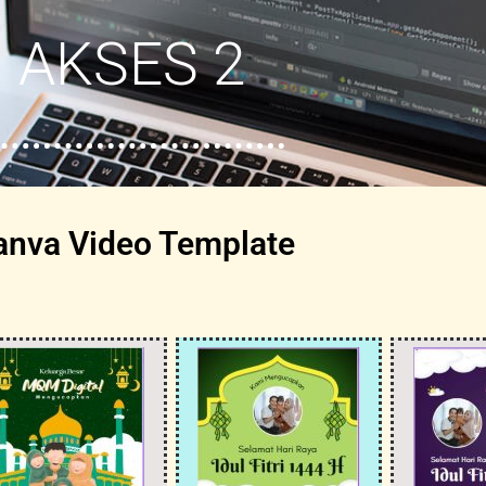
AKSES 2
anva Video Template